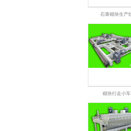
石膏砌块生产
砌块行走小车