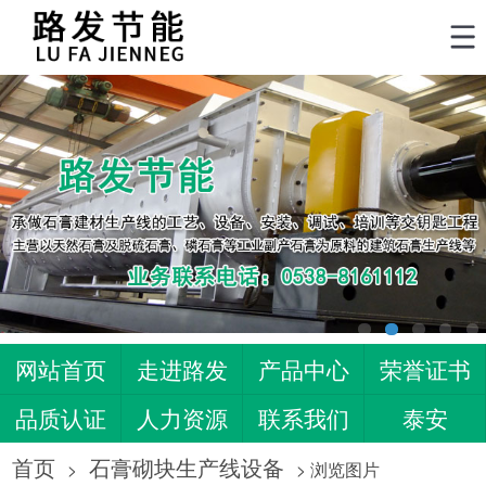
网站首页
走进路发
产品中心
荣誉证书
品质认证
人力资源
联系我们
泰安
济南
菏泽
潍坊
肥城
首页
石膏砌块生产线设备
>
> 浏览图片