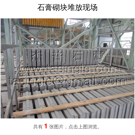
石膏砌块堆放现场
宁阳
东平
新泰
济宁
曲阜
莱芜
联系我们
1
共有
张图片，点击上图浏览。