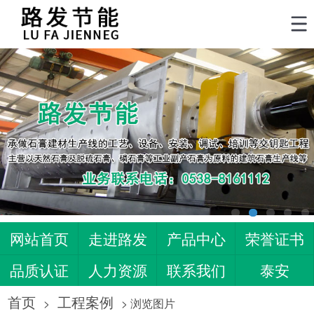
网站首页
走进路发
产品中心
荣誉证书
品质认证
人力资源
联系我们
泰安
济南
菏泽
潍坊
肥城
首页
工程案例
>
> 浏览图片