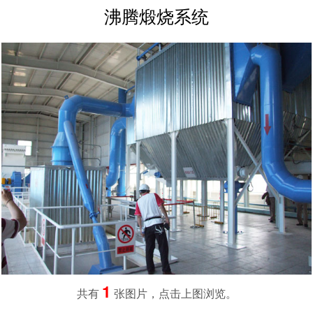
沸腾煅烧系统
宁阳
东平
新泰
济宁
曲阜
莱芜
联系我们
1
共有
张图片，点击上图浏览。